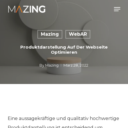
Skip
Men
to
main
content
Mazing
WebAR
Produktdarstellung Auf Der Webseite
Optimieren
By
Mazing
März 28, 2022
Eine aussagekräftige und qualitativ hochwertige
Produktdarstellung ist entscheidend um