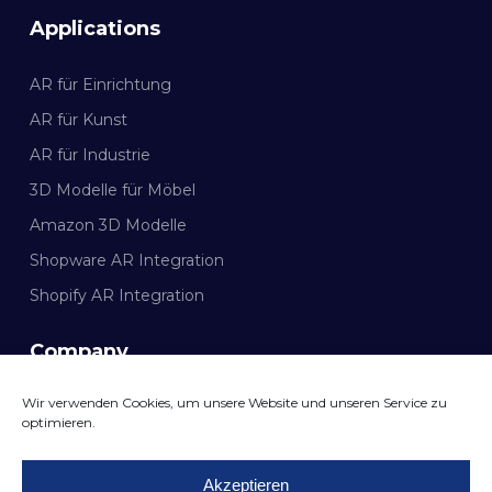
Applications
AR für Einrichtung
AR für Kunst
AR für Industrie
3D Modelle für Möbel
Amazon 3D Modelle
Shopware AR Integration
Shopify AR Integration
Company
Wir verwenden Cookies, um unsere Website und unseren Service zu
Dokumentation
optimieren.
KONTAKT FIRMA MAZING
Akzeptieren