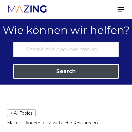
Skip
Men
to
main
Wie können wir helfen?
content
Search
< All Topics
Main
Andere
Zusätzliche Ressourcen