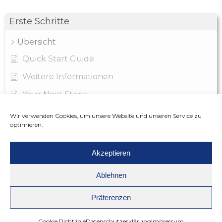
Erste Schritte
Übersicht
Quick Start Guide
Weitere Informationen
Your Next Steps
FAQs
Wir verwenden Cookies, um unsere Website und unseren Service zu
optimieren.
Über KB Add-ons
Akzeptieren
Andere
Ablehnen
Zusätzliche Ressourcen
Präferenzen
Cookie Richtlinie
Datenschutzerklärung
Impressum